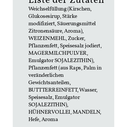
Liste der Zutaten
Weichselfüllung (Kirschen,
Glukosesirup, Stärke
modifiziert, Säuerungsmittel
Zitronensäure, Aroma),
WEIZENMEHL, Zucker,
Pflanzenfett, Speisesalz jodiert,
MAGERMILCHPULVER,
Emulgator SOJALEZITHIN),
Pflanzenfett (aus Raps, Palm in
veränderlichen
Gewichtsanteilen,
BUTTTERREINFETT, Wasser,
Speisesalz, Emulgator
SOJALEZITHIN),
HÜHNERVOLLEI, MANDELN,
Hefe, Aroma