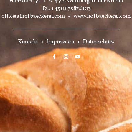
Hiersdorf 32
•
A-4552 Wartberg an der Krems
Tel. +43 (0)7587.6103
office(a)hofbaeckerei.com
•
www.hofbaeckerei.com
Kontakt
•
Impressum
•
Datenschutz