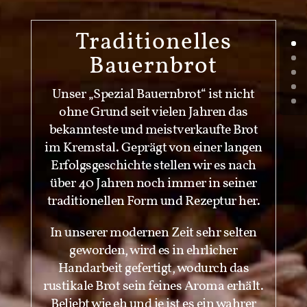
Tradition­elles
Bauernbrot
Unser „Spezial Bauernbrot“ ist nicht
ohne Grund seit vielen Jahren das
bekannteste und meistverkaufte Brot
im Kremstal. Geprägt von einer langen
Erfolgsgeschichte stellen wir es nach
über 40 Jahren noch immer in seiner
traditionellen Form und Rezeptur her.
In unserer modernen Zeit sehr selten
geworden, wird es in ehrlicher
Handarbeit gefertigt, wodurch das
rustikale Brot sein feines Aroma erhält.
Beliebt wie eh und je ist es ein wahrer