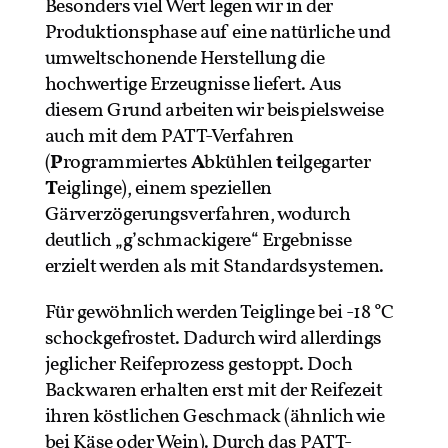
Besonders viel Wert legen wir in der
Produktionsphase auf eine natürliche und
umweltschonende Herstellung die
hochwertige Erzeugnisse liefert. Aus
diesem Grund arbeiten wir beispielsweise
auch mit dem PATT-Verfahren
(
P
rogrammiertes
A
bkühlen
t
eilgegarter
T
eiglinge), einem speziellen
Gärverzögerungsverfahren, wodurch
deutlich „g’schmackigere“ Ergebnisse
erzielt werden als mit Standardsystemen.
Für gewöhnlich werden Teiglinge bei -18 °C
schockgefrostet. Dadurch wird allerdings
jeglicher Reifeprozess gestoppt. Doch
Backwaren erhalten erst mit der Reifezeit
ihren köstlichen Geschmack (ähnlich wie
bei Käse oder Wein). Durch das PATT-