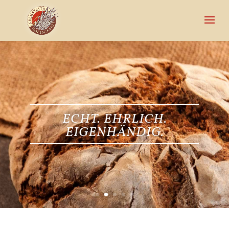
ECHT. EHRLICH.
EIGENHÄNDIG.