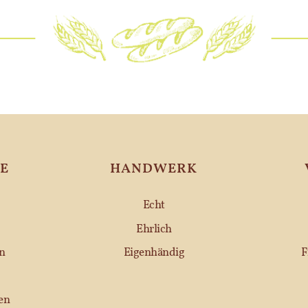
E
HANDWERK
Echt
Ehrlich
n
Eigenhändig
F
en