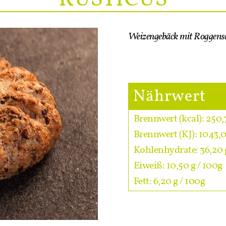
Weizengebäck mit Roggensc
Nährwert
Brennwert (kcal): 250,
Brennwert (KJ): 1043,0
Kohlenhydrate: 36,20 
Eiweiß: 10,50 g / 100g
Fett: 6,20 g / 100g