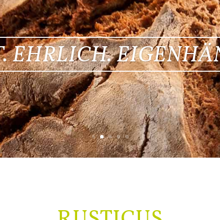
. EHRLICH. EIGENHÄ
RUSTICUS