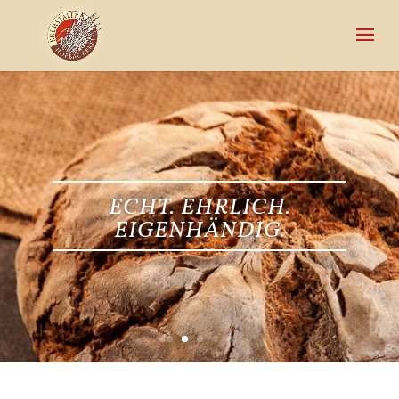
ECHT. EHRLICH.
EIGENHÄNDIG.