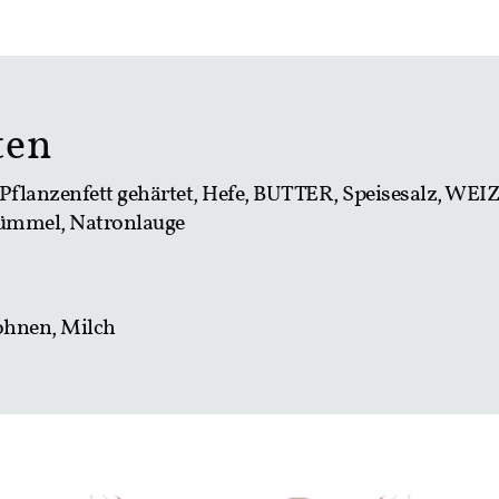
ten
flanzenfett gehärtet, Hefe, BUTTER, Speisesalz, 
ümmel, Natronlauge
bohnen, Milch