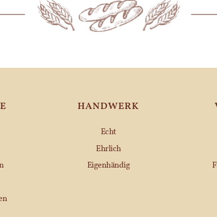
E
HANDWERK
Echt
Ehrlich
n
Eigenhändig
F
en