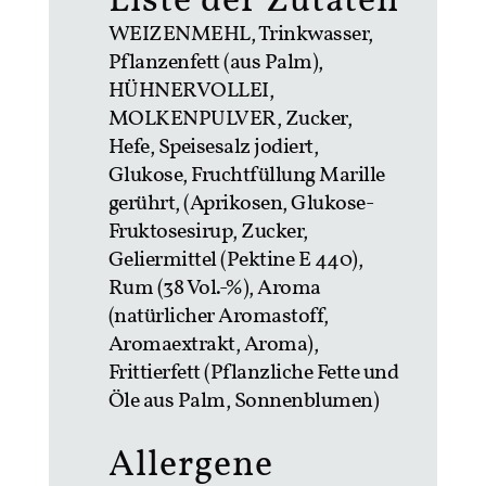
Liste der Zutaten
WEIZENMEHL, Trinkwasser,
Pflanzenfett (aus Palm),
HÜHNERVOLLEI,
MOLKENPULVER, Zucker,
Hefe, Speisesalz jodiert,
Glukose, Fruchtfüllung Marille
gerührt, (Aprikosen, Glukose-
Fruktosesirup, Zucker,
Geliermittel (Pektine E 440),
Rum (38 Vol.-%), Aroma
(natürlicher Aromastoff,
Aromaextrakt, Aroma),
Frittierfett (Pflanzliche Fette und
Öle aus Palm, Sonnenblumen)
Allergene