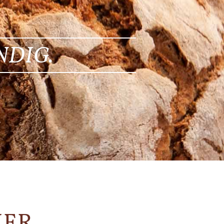
NDIG.
KER