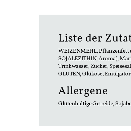
Liste der Zuta
WEIZENMEHL, Pflanzenfett (au
SOJALEZITHIN, Aroma), Marill
Trinkwasser, Zucker, Speises
GLUTEN, Glukose, Emulgato
Allergene
Glutenhaltige Getreide, Soja