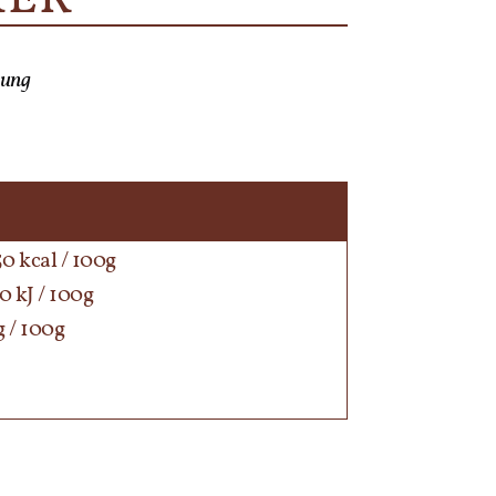
lung
50 kcal / 100g
0 kJ / 100g
 / 100g