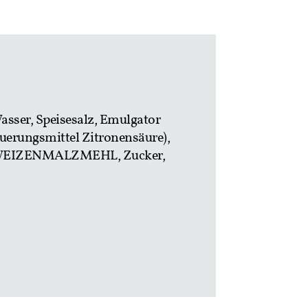
sser, Speisesalz, Emulgator
uerungsmittel Zitronensäure),
tel (WEIZENMALZMEHL, Zucker,