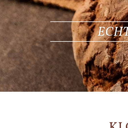
ECHT
KL