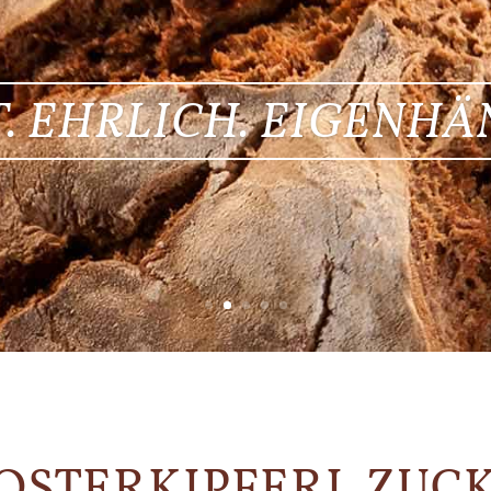
. EHRLICH. EIGENHÄ
OSTERKIPFERL ZUC