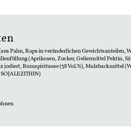
ten
s Palm, Raps in veränderlichen Gewichtsanteilen, Wa
enfüllung (Aprikosen, Zucker, Geliermittel Pektin, Sä
alz jodiert, Rumspirituose (38 Vol.%), Malzbackmit
r SOJALEZITHIN)
bohnen