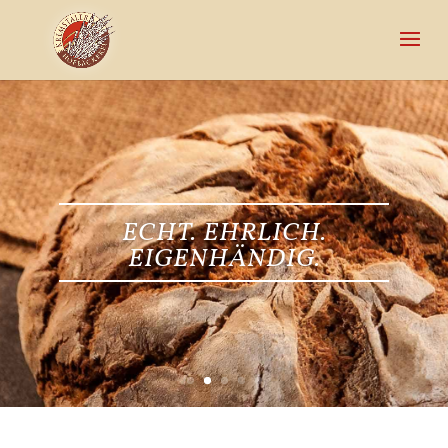
ECHT. EHRLICH.
EIGENHÄNDIG.