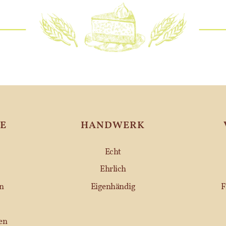
E
HANDWERK
Echt
Ehrlich
n
Eigenhändig
F
en