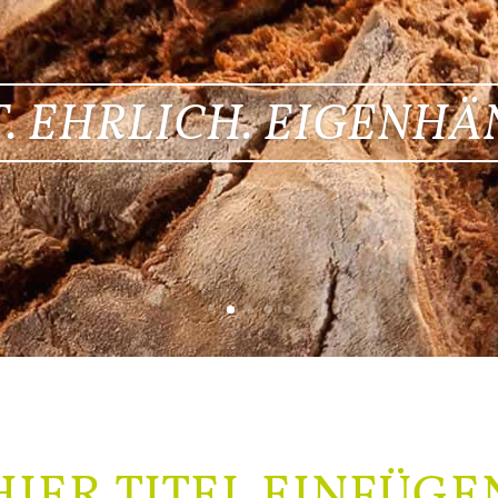
. EHRLICH. EIGENHÄ
HIER TITEL EINFÜGE