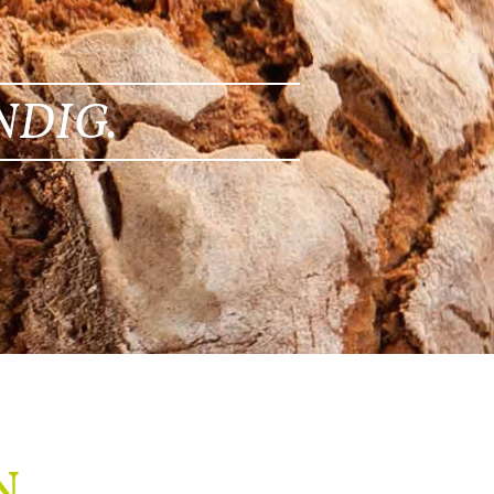
NDIG.
N