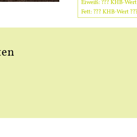
Eiweiß: ??? KHB-Wert 
Fett: ??? KHB-Wert ???
ten