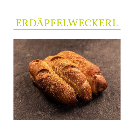
ERDÄPFELWECKERL