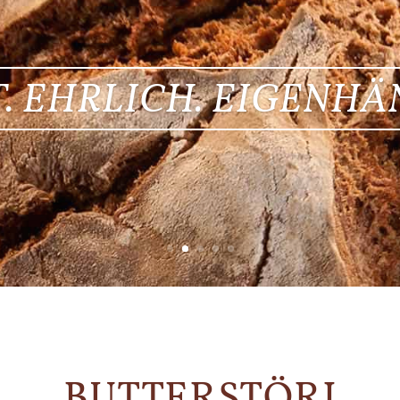
. EHRLICH. EIGENHÄ
BUTTERSTÖRI