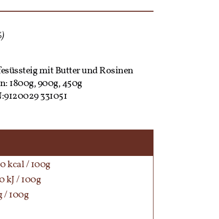
%)
fesüssteig mit Butter und Rosinen
n: 1800g, 900g, 450g
N:9120029 331051
0 kcal / 100g
0 kJ / 100g
 / 100g