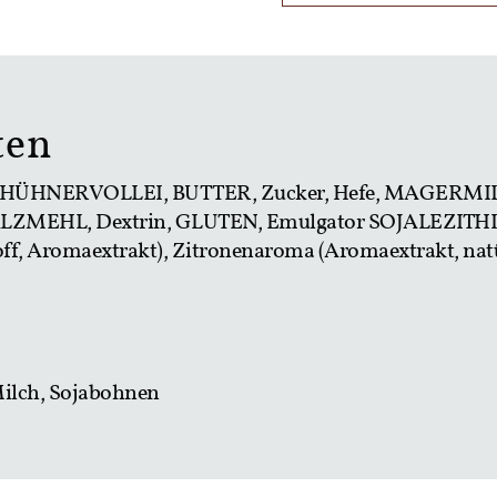
ten
HÜHNERVOLLEI, BUTTER, Zucker, Hefe, MAGERMILCH,
MEHL, Dextrin, GLUTEN, Emulgator SOJALEZITHIN),
ff, Aromaextrakt), Zitronenaroma (Aromaextrakt, nat
 Milch, Sojabohnen